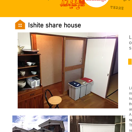
Ishite share house
L
o
s
█
L
m
h
t
a
A
s
T
r