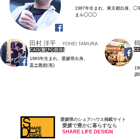
1987年生まれ、東京都出身。◯
まル◯◯◯
鶴
田村 洋平
YOHEI TAMURA
C
CAO(遊び心担当)
1983年生まれ、愛媛県出身。
富士教材(有)
1
調
​ 愛媛県のシェアハウス掲載サイト
愛媛で豊かに暮らすなら
SHARE LIFE DESIGN