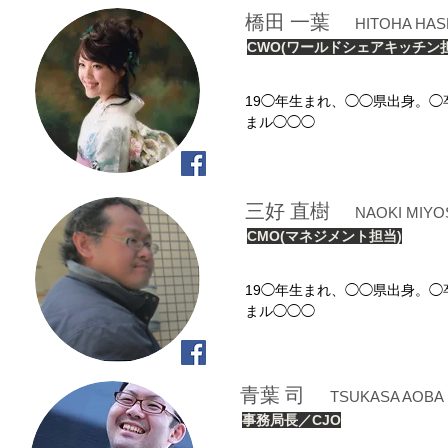
橋田 一葉
HITOHA HAS
CWO(ワールドシェアキッチン担
19◯年生まれ、◯◯県出身。◯
まル◯◯◯
三好 直樹
NAOKI MIYO
CMO(マネジメント担当)
19◯年生まれ、◯◯県出身。◯
まル◯◯◯
青葉 司
TSUKASA AOBA
事務局長／
CJO