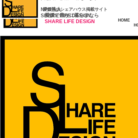
NPO法人
​ 愛媛県のシェアハウス掲載サイト
愛媛で豊かに暮らすなら
SHARE LIFE DESIGN
HOME
SHARE LIFE DESIGN
H