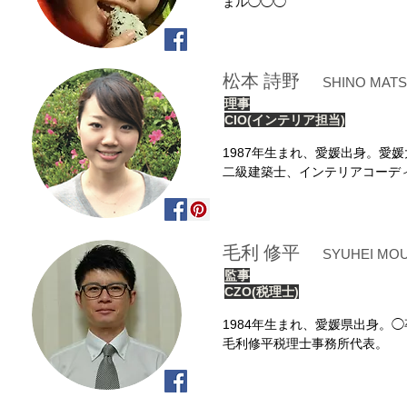
まル◯◯◯
松本 詩野
SHINO MAT
理事
CIO(インテリア担当)
1987年生まれ、愛媛出身。愛
二級建築士、インテリアコーデ
毛利 修平
SYUHEI MOU
監事
CZO(税理士)
1984年生まれ、愛媛県出身。
毛利修平税理士事務所代表。