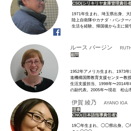
CSO(シリキリヤ倉庫管理責任
1971年生まれ、埼玉県出身、
陸上自衛隊やカナダ・バンクー
生活を経験。帰国後から主に留
ルース バージン
RUTH
顧問
1952年アメリカ生まれ、197
進機構国際教育支援センター教授
生活支援担当、1998年〜2014
の副代表。2005年〜現在 松
伊賀 綾乃
AYANO IGA
理事
CNO(日本語指導責任者)
19◯年生まれ、◯◯県出身。◯